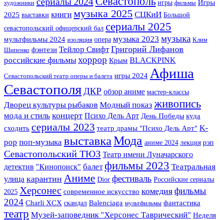
Севастополь
сериалы 2024
Игры
игры
художники
фильмы
музыка 2025
книги
СЦКиИ
2025
выставки
Большой
сериалы 2025
севастопольский офицерский бал
музыка
музыка 2023
мультфильмы 2024
опера
изоляция
Клим
Григорий Лифанов
Тейлор Свифт
фэнтези
Шипенко
хоррор
российские фильмы
BLACKPINK
Крым
Афиша
игры 2024
Севастопольский театр оперы и балета
Севастополя
ДКР
обзор аниме
мастер-классы
живопись
Дворец культуры рыбаков
Модный показ
концерт
мода и стиль
Психо Дель Арт
День Победы
куда
сериалы 2023
K-
сходить
театр драмы "Психо Дель Арт"
Мода
выставка
pop
поп-музыка
аниме 2024
лекция
рэп
Севастопольский ТЮЗ
Театр имени Луначарского
фильмы 2023
Театральная
детектив
балет
"Кинопоиск"
Аниме
фестиваль
улица
карантин
Dior
Российские сериалы
Херсонес
фильмы
комедия
2025
современное искусство
2024
фантастика
Charli XCX
скандал
Balenciaga
мультфильмы
театр
Музей-заповедник "Херсонес Таврический"
Неделя