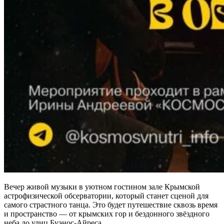
Вечер живой музыки в уютном гостином зале Крымской
астрофизической обсерватории, который станет сценой для
самого страстного танца. Это будет путешествие сквозь время
и пространство — от крымских гор и бездонного звёздного
неба до улиц Буэнос‑Айреса.