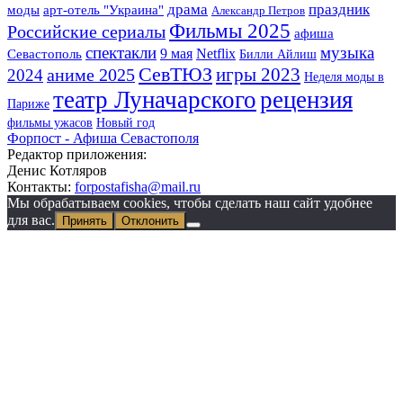
драма
праздник
арт-отель "Украина"
моды
Александр Петров
Фильмы 2025
Российские сериалы
афиша
спектакли
музыка
9 мая
Netflix
Севастополь
Билли Айлиш
СевТЮЗ
игры 2023
аниме 2025
2024
Неделя моды в
театр Луначарского
рецензия
Париже
фильмы ужасов
Новый год
Форпост - Афиша Севастополя
Редактор приложения:
Денис Котляров
Контакты:
forpostafisha@mail.ru
Мы обрабатываем cookies, чтобы сделать наш сайт удобнее
для вас.
Принять
Отклонить