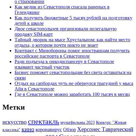
о страховании
Как медик из Севастополя спасала раненых в
Геленджике
Как получить бюджетные 5 тысяч рублей на подготовку
детей к школе
Двое севастопольцев организовали нелегальную
продажу SIM-карт
Тайный дворик на мысе Хрустальном: как найти место
отдыха, о котором почти никто не знает
Контракт с Минобороны помог иностранцам получить
российские паспорта в Севастополе
Ради подъезда к онкодиспансеру в Севастополе
изымают частный участок
Бизнес поможет севастопольцам без света оставаться на
связи
Отдых на сапбордах чуть не обернулся трагедией у мыса
Айя в Севастополе
Где в Севастополе можно заработать 100 тысяч в месяц
Метки
спектакль
искусство
мультфильмы 2023
Конкурс "Живая
кино
Херсонес Таврический
коронавирус
Обзор
классика"