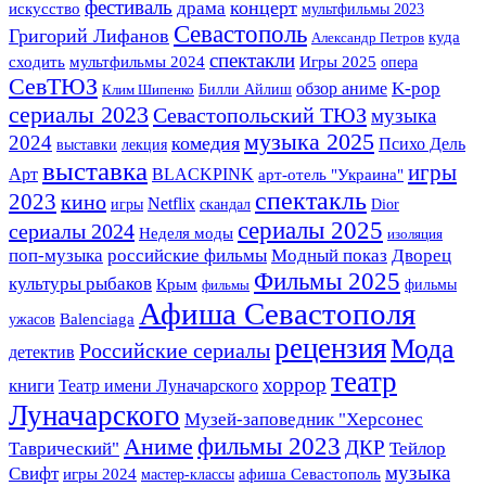
фестиваль
концерт
драма
искусство
мультфильмы 2023
Севастополь
Григорий Лифанов
куда
Александр Петров
спектакли
Игры 2025
сходить
мультфильмы 2024
опера
СевТЮЗ
K-pop
обзор аниме
Билли Айлиш
Клим Шипенко
сериалы 2023
Севастопольский ТЮЗ
музыка
музыка 2025
2024
комедия
Психо Дель
выставки
лекция
выставка
игры
BLACKPINK
Арт
арт-отель "Украина"
спектакль
2023
кино
Netflix
игры
скандал
Dior
сериалы 2025
сериалы 2024
Неделя моды
изоляция
поп-музыка
российские фильмы
Модный показ
Дворец
Фильмы 2025
культуры рыбаков
Крым
фильмы
фильмы
Афиша Севастополя
ужасов
Balenciaga
рецензия
Мода
Российские сериалы
детектив
театр
хоррор
книги
Театр имени Луначарского
Луначарского
Музей-заповедник "Херсонес
фильмы 2023
Аниме
Таврический"
ДКР
Тейлор
музыка
Свифт
игры 2024
мастер-классы
афиша Севастополь