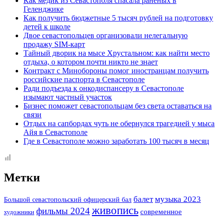
Как медик из Севастополя спасала раненых в
Геленджике
Как получить бюджетные 5 тысяч рублей на подготовку
детей к школе
Двое севастопольцев организовали нелегальную
продажу SIM-карт
Тайный дворик на мысе Хрустальном: как найти место
отдыха, о котором почти никто не знает
Контракт с Минобороны помог иностранцам получить
российские паспорта в Севастополе
Ради подъезда к онкодиспансеру в Севастополе
изымают частный участок
Бизнес поможет севастопольцам без света оставаться на
связи
Отдых на сапбордах чуть не обернулся трагедией у мыса
Айя в Севастополе
Где в Севастополе можно заработать 100 тысяч в месяц
Метки
музыка 2023
балет
Большой севастопольский офицерский бал
живопись
фильмы 2024
современное
художники