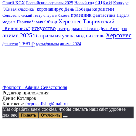
СЦКиИ
Charli XCX
Российские сериалы 2025
Новый год
Конкурс
карантин
коронавирус
"Живая классика"
День Победы
праздник
фантастика
Неделя
Севастопольский театр оперы и балета
Херсонес Таврический
9 мая
Обзор
моды в Париже
искусство
"Кинопоиск"
театр драмы "Психо Дель Арт"
рэп
Херсонес
аниме 2025
Театральная улица
мода и стиль
театр
фэнтези
аниме 2024
мультфильмы
Форпост - Афиша Севастополя
Редактор приложения:
Денис Котляров
Контакты:
forpostafisha@mail.ru
Мы обрабатываем cookies, чтобы сделать наш сайт удобнее
для вас.
Принять
Отклонить