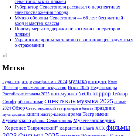
севастопольских пляжей
Губернатор Севастополя рассказал о перспективах
электроснабжения города
Музею обороны Севастополя — 66 лет: бесплатный
вход и мастер-классы
Почему меры поддержки не коснулись операторов
пляжей
Украинские дроны заставили севастопольцев задуматься
о страховании
Метки
музыка
концерт
куда сходить
мультфильмы 2024
Клим
Игры 2025
современное искусство
Неделя моды
Шипенко
хоррор
поп-музыка
Тейлор
Netflix
Российские сериалы 2025
спектакль
музыка 2025
Свифт
обзор аниме
аниме
праздник
Обзор
2024
Севастопольский театр оперы и балета
книги
драма
Театр имени
мастер-классы
мультфильмы
Музей-заповедник
Луначарского
афиша Севастополь
фильмы
"Херсонес Таврический"
карантин
Charli XCX
Фильмы 2025
2023
комедия
K-pop