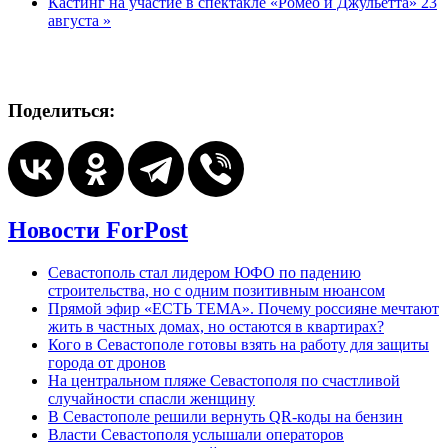
Кастинг на участие в спектакле «Ромео и Джульетта» 23
августа
»
Поделиться:
Новости ForPost
Севастополь стал лидером ЮФО по падению
строительства, но с одним позитивным нюансом
Прямой эфир «ЕСТЬ ТЕМА». Почему россияне мечтают
жить в частных домах, но остаются в квартирах?
Кого в Севастополе готовы взять на работу для защиты
города от дронов
На центральном пляже Севастополя по счастливой
случайности спасли женщину
В Севастополе решили вернуть QR-коды на бензин
Власти Севастополя услышали операторов