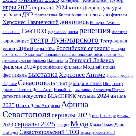
"Кинопоиск"
игры 2023
сериалы 2024
кино
Дворец культуры
спектакли
ДКР
рыбаков
фантастика
фэнтези
Билли Айлиш
живопись
Херсонес Таврический
Конкурс "Живая
рецензия
СевТЮЗ
классика"
опера
художники
изоляция
театр Луначарского
Театральная
коронавирус
Российские сериалы
улица
СЦКиИ
игры 2024
скандал
арт-отель "Украина"
Большой севастопольский офицерский бал
Григорий Лифанов
фильмы ужасов
Balenciaga
фильмы
фильмы 2024
российские фильмы
Модный показ
выставка
Херсонес
Аниме
фестиваль
Неделя моды в
Севастополь
театр
мода и стиль
Париже
Dior
театр
драмы "Психо Дель Арт"
Новый год
выставки
Александр Петров
аниме
искусство
музыка 2024
детектив
BLACKPINK
Афиша
2025
Психо Дель Арт
игры
Севастополя
сериалы 2023
музыка
балет
рэп
Мода
сериалы 2025
2023
Крым
9 мая
лекция
День
Севастопольский ТЮЗ
Победы
мультфильмы 2023