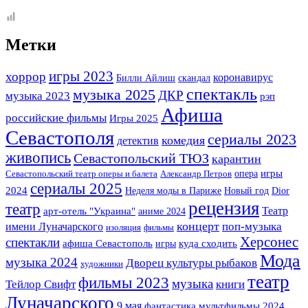
Метки
игры 2023
хоррор
коронавирус
Билли Айлиш
скандал
спектакль
музыка 2025
музыка 2023
ДКР
рэп
Афиша
российские фильмы
Игры 2025
Севастополя
сериалы 2023
комедия
детектив
живопись
Севастопольский ТЮЗ
карантин
опера
игры
Севастопольский театр оперы и балета
Александр Петров
сериалы 2025
2024
Неделя моды в Париже
Новый год
Dior
рецензия
театр
Театр
арт-отель "Украина"
аниме 2024
концерт
имени Луначарского
поп-музыка
изоляция
фильмы
Херсонес
спектакли
афиша Севастополь
игры
куда сходить
Мода
музыка 2024
Дворец культуры рыбаков
художники
театр
фильмы 2023
музыка
Тейлор Свифт
книги
Луначарского
9 мая
фантастика
мультфильмы 2024