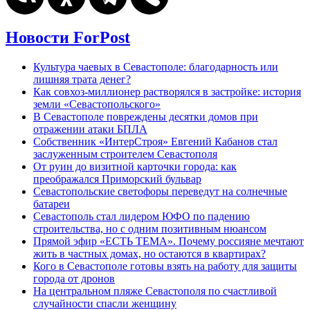
Новости ForPost
Культура чаевых в Севастополе: благодарность или
лишняя трата денег?
Как совхоз-миллионер растворялся в застройке: история
земли «Севастопольского»
В Севастополе повреждены десятки домов при
отражении атаки БПЛА
Собственник «ИнтерСтроя» Евгений Кабанов стал
заслуженным строителем Севастополя
От руин до визитной карточки города: как
преображался Приморский бульвар
Севастопольские светофоры переведут на солнечные
батареи
Севастополь стал лидером ЮФО по падению
строительства, но с одним позитивным нюансом
Прямой эфир «ЕСТЬ ТЕМА». Почему россияне мечтают
жить в частных домах, но остаются в квартирах?
Кого в Севастополе готовы взять на работу для защиты
города от дронов
На центральном пляже Севастополя по счастливой
случайности спасли женщину