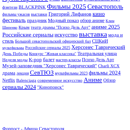
Фильмы 2025
Севастополь
BLACKPINK
фэнтези
кино
Григорий Лифанов
фильмы ужасов
выставки
фестиваль
праздник
Модный показ
обзор аниме
Клим
аниме 2025
Крым
театр драмы "Психо Дель Арт"
Шипенко
выставка
Российские сериалы
искусство
мода и
стиль
СЦКиИ
Большой севастопольский офицерский бал
Херсонес Таврический
Российские сериалы 2025
мультфильмы
Театральная улица
День Победы
Конкурс "Живая классика"
K-pop
балет
Психо Дель Арт
Неделя моды
мастер-классы
Музей-заповедник "Херсонес Таврический"
Charli XCX
СевТЮЗ
фильмы 2024
драма
лекция
мультфильмы 2023
Аниме
Netflix
Обзор
Balenciaga
современное искусство
сериалы 2024
"Кинопоиск"
Форпост - Афиша Севастополя