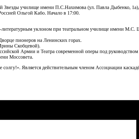
й Звезды училище имени П.С.Нахимова (ул. Павла Дыбенко, 1а)
Россией Ольгой Кабо. Начало в 17:00.
о-литературным уклоном при театральном училище имени М.С. 
 Дворце пионеров на Ленинских горах.
 Ирины Скобцевой).
оссийской Армии и Театра современной оперы под руководством
мени Моссовета.
не солгу!». Является действительным членом Ассоциации каскадё