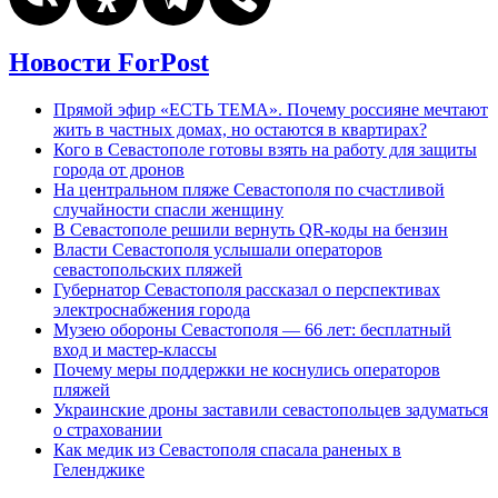
Новости ForPost
Прямой эфир «ЕСТЬ ТЕМА». Почему россияне мечтают
жить в частных домах, но остаются в квартирах?
Кого в Севастополе готовы взять на работу для защиты
города от дронов
На центральном пляже Севастополя по счастливой
случайности спасли женщину
В Севастополе решили вернуть QR-коды на бензин
Власти Севастополя услышали операторов
севастопольских пляжей
Губернатор Севастополя рассказал о перспективах
электроснабжения города
Музею обороны Севастополя — 66 лет: бесплатный
вход и мастер-классы
Почему меры поддержки не коснулись операторов
пляжей
Украинские дроны заставили севастопольцев задуматься
о страховании
Как медик из Севастополя спасала раненых в
Геленджике