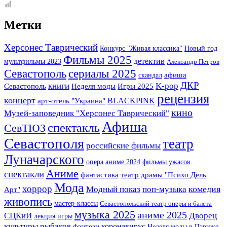
Метки
Херсонес Таврический
Конкурс "Живая классика"
Новый год
Фильмы 2025
детектив
мультфильмы 2023
Александр Петров
Севастополь
сериалы 2025
скандал
афиша
K-pop
ДКР
книги
Игры 2025
Севастополь
Неделя моды
рецензия
концерт
BLACKPINK
арт-отель "Украина"
кино
Музей-заповедник "Херсонес Таврический"
Афиша
спектакль
СевТЮЗ
Севастополя
театр
российские фильмы
Луначарского
опера
аниме 2024
фильмы ужасов
Аниме
спектакли
фантастика
театр драмы "Психо Дель
Мода
хоррор
комедия
Модный показ
поп-музыка
Арт"
живопись
мастер-классы
Севастопольский театр оперы и балета
музыка 2025
аниме 2025
СЦКиИ
Дворец
лекция
игры
культуры рыбаков
фэнтези
коронавирус
Неделя моды в Париже