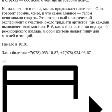
и страхах — обо всём, о чём мы не говорим вслух.
Когда кончаются слова, мысль продолжает наше тело. Оно
говорит громче, яснее, и что самое главное — телом
невозможно соврать. Это интересный пластический
эксперимент с участием около тридцати артистов, где каждый
выполняет свою миссию. Всё, как в жизни, только под лупой
режиссёрского взгляда.
Любой зритель найдёт пищу для
мыслей и эмоций.
Начало в 18:30.
Заказ билетов: +7(978)-055-10-87, +7(978)-924-06-67