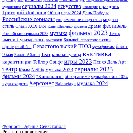
сериалы 2024
искусство
праздник
художники
изоляция
Григорий Лифанов
Обзор
игры 2024
День Победы
Российские сериалы
мода и
современное искусство
фестиваль
стиль
драма
Charli XCX
Dior
Клим Шипенко
фильмы
фильмы 2023
музыка
Театр
Российские сериалы 2025
имени Луначарского
выставки
Большой севастопольский
Севастопольский ТЮЗ
балет
офицерский бал
мультфильмы
выставка
Театральная улица
9 мая
Билли Айлиш
игры 2023
карантин
Тейлор Свифт
Психо Дель Арт
рэп
театр
сериалы 2023
музыка 2023
Крым
Netflix
фильмы 2024
"Кинопоиск"
обзор аниме
мультфильмы 2024
Херсонес
музыка 2024
куда сходить
Balenciaga
Форпост - Афиша Севастополя
Редактор приложения: