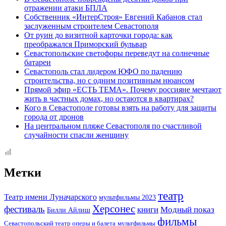
отражении атаки БПЛА
Собственник «ИнтерСтроя» Евгений Кабанов стал
заслуженным строителем Севастополя
От руин до визитной карточки города: как
преображался Приморский бульвар
Севастопольские светофоры переведут на солнечные
батареи
Севастополь стал лидером ЮФО по падению
строительства, но с одним позитивным нюансом
Прямой эфир «ЕСТЬ ТЕМА». Почему россияне мечтают
жить в частных домах, но остаются в квартирах?
Кого в Севастополе готовы взять на работу для защиты
города от дронов
На центральном пляже Севастополя по счастливой
случайности спасли женщину
Метки
театр
Театр имени Луначарского
мультфильмы 2023
Херсонес
фестиваль
книги
Модный показ
Билли Айлиш
фильмы
Севастопольский театр оперы и балета
мультфильмы