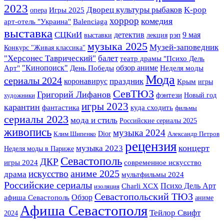
2023
K-pop
Дворец культуры рыбаков
Игры 2025
опера
хоррор
комедия
арт-отель "Украина"
Balenciaga
выставка
СЦКиИ
детектив
9 мая
выставки
лекция
рэп
музыка 2025
Музей-заповедник
Конкурс "Живая классика"
"Херсонес Таврический"
балет
театр драмы "Психо Дель
"Кинопоиск"
обзор аниме
Арт"
День Победы
Неделя моды
Мода
сериалы 2024
праздник
коронавирус
Крым
игры
СевТЮЗ
Григорий Лифанов
фэнтези
Новый год
художники
игры 2023
карантин
фантастика
куда сходить
фильмы
сериалы 2023
мода и стиль
Российские сериалы 2025
живопись
музыка 2024
Dior
Клим Шипенко
Александр Петров
рецензия
музыка 2023
концерт
Неделя моды в Париже
Севастополь
ДКР
игры 2024
современное искусство
аниме 2025
искусство
драма
мультфильмы 2024
Российские сериалы
Психо Дель Арт
Charli XCX
изоляция
Севастопольский ТЮЗ
Обзор
афиша Севастополь
аниме
Афиша Севастополя
Тейлор Свифт
2024