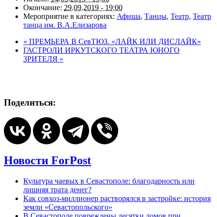
Окончание:
29.09.2019 - 19:00
Мероприятие в категориях:
Афиша
,
Танцы
,
Театр
,
Театр
танца им. В.А.Елизарова
«
ПРЕМЬЕРА В СевТЮЗ. «ЛАЙК ИЛИ ДИСЛАЙК»
ГАСТРОЛИ ИРКУТСКОГО ТЕАТРА ЮНОГО
ЗРИТЕЛЯ
»
Поделиться:
Новости ForPost
Культура чаевых в Севастополе: благодарность или
лишняя трата денег?
Как совхоз-миллионер растворялся в застройке: история
земли «Севастопольского»
В Севастополе повреждены десятки домов при