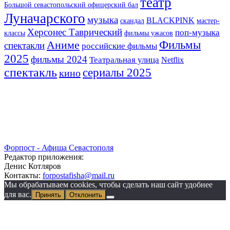
театр
Большой севастопольский офицерский бал
Луначарского
музыка
BLACKPINK
скандал
мастер-
Херсонес Таврический
поп-музыка
классы
фильмы ужасов
Фильмы
Аниме
спектакли
российские фильмы
2025
фильмы 2024
Театральная улица
Netflix
спектакль
сериалы 2025
кино
Форпост - Афиша Севастополя
Редактор приложения:
Денис Котляров
Контакты:
forpostafisha@mail.ru
Мы обрабатываем cookies, чтобы сделать наш сайт удобнее
для вас.
Принять
Отклонить