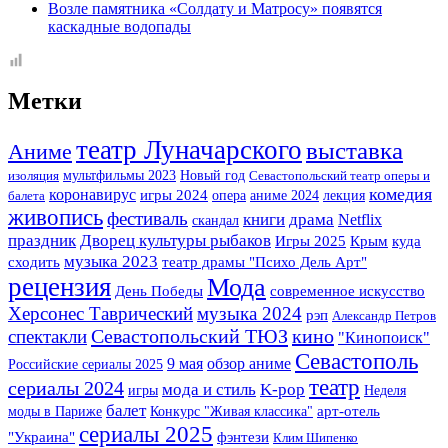
Возле памятника «Солдату и Матросу» появятся
каскадные водопады
Метки
театр Луначарского
выставка
Аниме
мультфильмы 2023
Новый год
изоляция
Севастопольский театр оперы и
комедия
коронавирус
игры 2024
опера
аниме 2024
лекция
балета
живопись
фестиваль
книги
драма
Netflix
скандал
праздник
Дворец культуры рыбаков
Игры 2025
Крым
куда
музыка 2023
сходить
театр драмы "Психо Дель Арт"
рецензия
Мода
День Победы
современное искусство
Херсонес Таврический
музыка 2024
рэп
Александр Петров
Севастопольский ТЮЗ
кино
спектакли
"Кинопоиск"
Севастополь
9 мая
обзор аниме
Российские сериалы 2025
театр
сериалы 2024
K-pop
мода и стиль
игры
Неделя
балет
арт-отель
моды в Париже
Конкурс "Живая классика"
сериалы 2025
"Украина"
фэнтези
Клим Шипенко