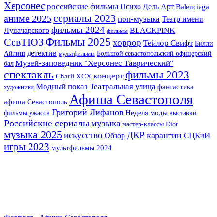
Херсонес
российские фильмы
Психо Дель Арт
Balenciaga
сериалы 2023
аниме 2025
поп-музыка
Театр имени
фильмы 2024
Луначарского
BLACKPINK
фильмы
Фильмы 2025
СевТЮЗ
хоррор
Тейлор Свифт
Билли
детектив
Айлиш
Большой севастопольский офицерский
мультфильмы
Музей-заповедник "Херсонес Таврический"
бал
спектакль
фильмы 2023
концерт
Charli XCX
Театральная улица
Модный показ
фантастика
художники
Афиша Севастополя
афиша Севастополь
Григорий Лифанов
фильмы ужасов
Неделя моды
выставки
Российские сериалы
музыка
мастер-классы
Dior
музыка 2025
искусство
ДКР
карантин
СЦКиИ
Обзор
игры 2023
мультфильмы 2024