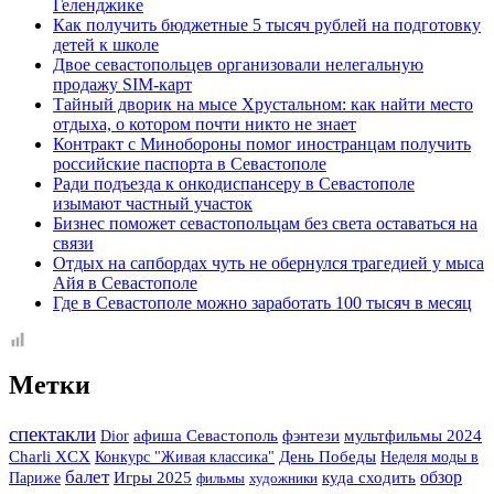
Геленджике
Как получить бюджетные 5 тысяч рублей на подготовку
детей к школе
Двое севастопольцев организовали нелегальную
продажу SIM-карт
Тайный дворик на мысе Хрустальном: как найти место
отдыха, о котором почти никто не знает
Контракт с Минобороны помог иностранцам получить
российские паспорта в Севастополе
Ради подъезда к онкодиспансеру в Севастополе
изымают частный участок
Бизнес поможет севастопольцам без света оставаться на
связи
Отдых на сапбордах чуть не обернулся трагедией у мыса
Айя в Севастополе
Где в Севастополе можно заработать 100 тысяч в месяц
Метки
спектакли
фэнтези
Dior
афиша Севастополь
мультфильмы 2024
Charli XCX
Конкурс "Живая классика"
День Победы
Неделя моды в
балет
Игры 2025
обзор
Париже
куда сходить
фильмы
художники