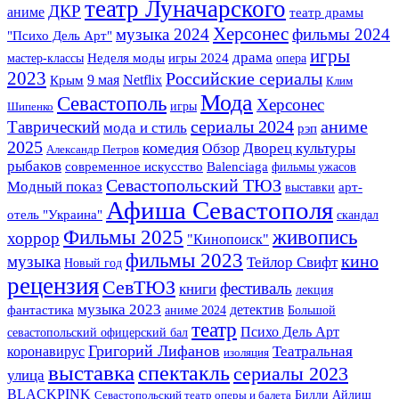
театр Луначарского
ДКР
аниме
театр драмы
Херсонес
музыка 2024
фильмы 2024
"Психо Дель Арт"
игры
драма
мастер-классы
Неделя моды
игры 2024
опера
2023
Российские сериалы
Крым
9 мая
Netflix
Клим
Мода
Севастополь
Херсонес
игры
Шипенко
сериалы 2024
аниме
Таврический
мода и стиль
рэп
2025
комедия
Дворец культуры
Обзор
Александр Петров
рыбаков
современное искусство
Balenciaga
фильмы ужасов
Севастопольский ТЮЗ
Модный показ
арт-
выставки
Афиша Севастополя
отель "Украина"
скандал
Фильмы 2025
живопись
хоррор
"Кинопоиск"
фильмы 2023
кино
музыка
Тейлор Свифт
Новый год
рецензия
СевТЮЗ
фестиваль
книги
лекция
музыка 2023
детектив
фантастика
аниме 2024
Большой
театр
Психо Дель Арт
севастопольский офицерский бал
Григорий Лифанов
Театральная
коронавирус
изоляция
выставка
спектакль
сериалы 2023
улица
BLACKPINK
Билли Айлиш
Севастопольский театр оперы и балета