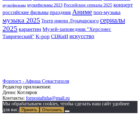
концерт
мультфильмы 2023
Российские сериалы 2025
мультфильмы
Аниме
российские фильмы
праздник
поп-музыка
сериалы
музыка 2025
Театр имени Луначарского
2025
карантин
Музей-заповедник "Херсонес
искусство
Таврический"
K-pop
СЦКиИ
Форпост - Афиша Севастополя
Редактор приложения:
Денис Котляров
Контакты:
forpostafisha@mail.ru
Мы обрабатываем cookies, чтобы сделать наш сайт удобнее
для вас.
Принять
Отклонить