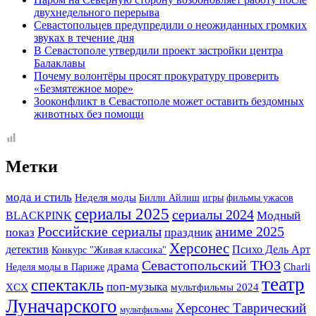
двухнедельного перерыва
Севастопольцев предупредили о неожиданных громких
звуках в течение дня
В Севастополе утвердили проект застройки центра
Балаклавы
Почему волонтёры просят прокуратуру проверить
«Безмятежное море»
Зооконфликт в Севастополе может оставить бездомных
животных без помощи
Метки
мода и стиль
Неделя моды
Билли Айлиш
игры
фильмы ужасов
сериалы 2025
сериалы 2024
BLACKPINK
Модный
Российские сериалы
аниме 2025
показ
праздник
Херсонес
детектив
Психо Дель Арт
Конкурс "Живая классика"
Севастопольский ТЮЗ
драма
Неделя моды в Париже
Charli
театр
спектакль
поп-музыка
XCX
мультфильмы 2024
Луначарского
Херсонес Таврический
мультфильмы