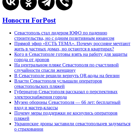
Новости ForPost
Севастополь стал лидером ЮФО по падению
строительства, но с одним позитивным нюансом
Прямой эфир «ЕСТЬ ТЕМА». Почему россияне мечтают
жить в частных домах, но остаются в квартирах?
Кого в Севастополе готовы взять на работу для защиты
города от дронов
На центральном пляже Севастополя по счастливой
случайности спасли женщину
В Севастополе решили вернуть QR-коды на бензин
Власти Севастополя услышали операторов
севастопольских пляжей
Губернатор Севастополя рассказал о перспективах
электроснабжения города
Музею обороны Севастополя — 66 лет: бесплатный
вход и мастер-классы
Почему меры поддержки не коснулись операторов
пляжей
Украинские дроны заставили севастопольцев задуматься
о страховании