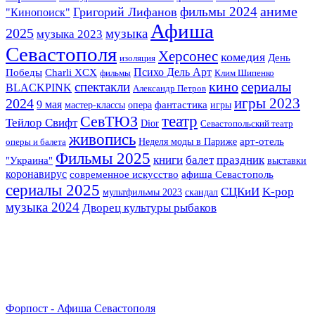
аниме
фильмы 2024
Григорий Лифанов
"Кинопоиск"
Афиша
2025
музыка
музыка 2023
Севастополя
Херсонес
комедия
День
изоляция
Психо Дель Арт
Победы
Charli XCX
фильмы
Клим Шипенко
кино
сериалы
спектакли
BLACKPINK
Александр Петров
игры 2023
2024
9 мая
фантастика
мастер-классы
опера
игры
СевТЮЗ
театр
Тейлор Свифт
Dior
Севастопольский театр
живопись
арт-отель
Неделя моды в Париже
оперы и балета
Фильмы 2025
книги
балет
праздник
"Украина"
выставки
коронавирус
современное искусство
афиша Севастополь
сериалы 2025
K-pop
СЦКиИ
мультфильмы 2023
скандал
музыка 2024
Дворец культуры рыбаков
Форпост - Афиша Севастополя