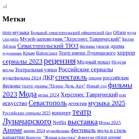
Метки
поп-музыка
Обзор
Большой севастопольский офицерский бал
куда
Музей-заповедник "Херсонес Таврический"
сходить
Билли
Севастопольский ТЮЗ
драма
Айлиш
фильмы ужасов
хоррор
Театр имени Луначарского
Крым
Balenciaga
художники
рецензия
сериалы 2023
Модный показ
Неделя
Российские сериалы
Театральная улица
моды
спектакль
ДКР
российские
мультфильмы 2024
лекция
фильмы
фильмы
театр драмы "Психо Дель Арт"
Новый год
Мода
2023
Херсонес Таврический
игры 2024
рэп
Севастополь
музыка 2025
искусство
детектив
театр
концерт
Российские сериалы 2025
Луначарского
выставка
Netflix
Игры 2025
Аниме
фестиваль
мода и стиль
аниме 2024
мультфильмы
карантин
фэнтези
обзор аниме
Конкурс "Живая классика"