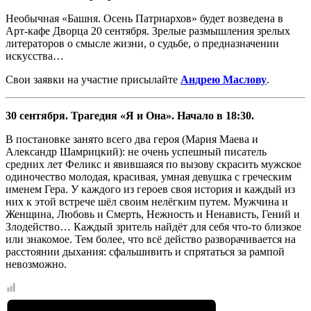
Необычная «Башня. Осень Патриархов» будет возведена в
Арт-кафе Дворца 20 сентября. Зрелые размышления зрелых
литераторов о смысле жизни, о судьбе, о предназначении
искусства…
Свои заявки на участие присылайте
Андрею Маслову
.
30 сентября. Трагедия «Я и Она». Начало в 18:30.
В постановке занято всего два героя (Мария Маева и
Александр Шамрицкий): не очень успешный писатель
средних лет Феликс и явившаяся по вызову скрасить мужское
одиночество молодая, красивая, умная девушка с греческим
именем Гера. У каждого из героев своя история и каждый из
них к этой встрече шёл своим нелёгким путем. Мужчина и
Женщина, Любовь и Смерть, Нежность и Ненависть, Гений и
Злодейство… Каждый зритель найдёт для себя что-то близкое
или знакомое. Тем более, что всё действо разворачивается на
расстоянии дыхания: сфальшивить и спрятаться за рампой
невозможно.