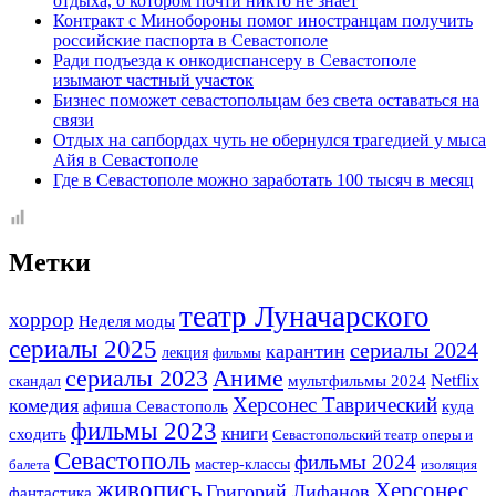
отдыха, о котором почти никто не знает
Контракт с Минобороны помог иностранцам получить
российские паспорта в Севастополе
Ради подъезда к онкодиспансеру в Севастополе
изымают частный участок
Бизнес поможет севастопольцам без света оставаться на
связи
Отдых на сапбордах чуть не обернулся трагедией у мыса
Айя в Севастополе
Где в Севастополе можно заработать 100 тысяч в месяц
Метки
театр Луначарского
хоррор
Неделя моды
сериалы 2025
сериалы 2024
карантин
лекция
фильмы
сериалы 2023
Аниме
Netflix
скандал
мультфильмы 2024
Херсонес Таврический
комедия
афиша Севастополь
куда
фильмы 2023
книги
сходить
Севастопольский театр оперы и
Севастополь
фильмы 2024
мастер-классы
балета
изоляция
живопись
Херсонес
Григорий Лифанов
фантастика