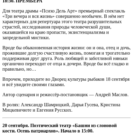
18:30. ПРЕМЬЕРА
Для театра драмы «Психо Дель Арт» премьерный спектакль
«Три вечера и вся жизнь» совершенно необычен. В нём нет
характерных для репертуара этого театра разрушительных
страстей, исследования природы человеческой души,
оказавшейся на краю пропасти, экзистенциализма и
запредельной мистики.
Вроде бы обыкновенная история жизни: он и она, отец и дочь,
прожившие долгую счастливую жизнь, помогая и трогательно
поддерживая друг друга. Роль любящей и заботливой няньки
органично переходит от отца к дочери. Вроде бы всё гладко и
правильно, но…
Впрочем, приходите во Дворец культуры рыбаков 18 сентября
и всё увидите своими глазами.
Автор сценария и режиссёр-постановщик — Андрей Маслов.
В ролях: Александр Шамрицкий, Дарья Гусева, Кристина
Мицкевичюте и Евгения Русских.
20 сентября. Поэтический театр «Башни из слоновой
кости. Осень патриархов». Начало в 15:00.