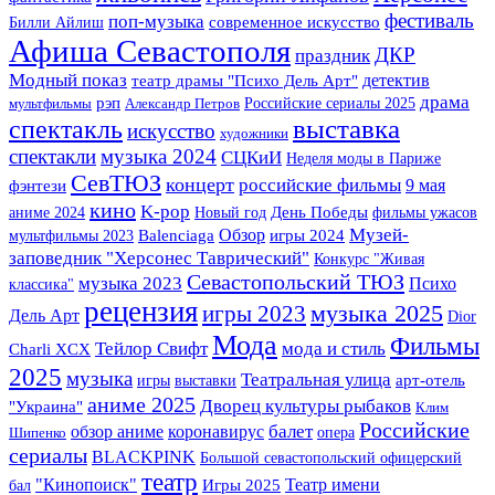
фестиваль
поп-музыка
Билли Айлиш
современное искусство
Афиша Севастополя
ДКР
праздник
Модный показ
детектив
театр драмы "Психо Дель Арт"
драма
рэп
Российские сериалы 2025
мультфильмы
Александр Петров
выставка
спектакль
искусство
художники
спектакли
музыка 2024
СЦКиИ
Неделя моды в Париже
СевТЮЗ
концерт
российские фильмы
фэнтези
9 мая
кино
K-pop
аниме 2024
Новый год
День Победы
фильмы ужасов
Музей-
Обзор
мультфильмы 2023
Balenciaga
игры 2024
заповедник "Херсонес Таврический"
Конкурс "Живая
Севастопольский ТЮЗ
музыка 2023
Психо
классика"
рецензия
игры 2023
музыка 2025
Дель Арт
Dior
Мода
Фильмы
Тейлор Свифт
мода и стиль
Charli XCX
2025
музыка
Театральная улица
арт-отель
игры
выставки
аниме 2025
Дворец культуры рыбаков
"Украина"
Клим
Российские
балет
обзор аниме
коронавирус
опера
Шипенко
сериалы
BLACKPINK
Большой севастопольский офицерский
театр
Театр имени
"Кинопоиск"
Игры 2025
бал