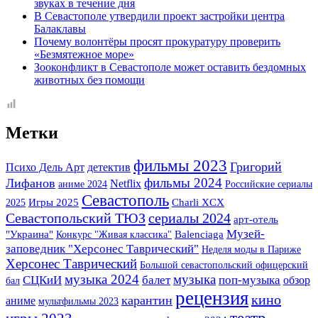
звуках в течение дня
В Севастополе утвердили проект застройки центра
Балаклавы
Почему волонтёры просят прокуратуру проверить
«Безмятежное море»
Зооконфликт в Севастополе может оставить бездомных
животных без помощи
Метки
фильмы 2023
Григорий
детектив
Психо Дель Арт
фильмы 2024
Лифанов
Netflix
аниме 2024
Российские сериалы
Севастополь
Игры 2025
2025
Charli XCX
Севастопольский ТЮЗ
сериалы 2024
арт-отель
Музей-
"Украина"
Конкурс "Живая классика"
Balenciaga
заповедник "Херсонес Таврический"
Неделя моды в Париже
Херсонес Таврический
Большой севастопольский офицерский
музыка 2024
музыка
СЦКиИ
балет
поп-музыка
обзор
бал
рецензия
кино
карантин
аниме
мультфильмы 2023