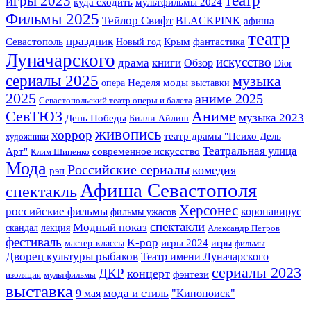
театр
игры 2023
куда сходить
мультфильмы 2024
Фильмы 2025
Тейлор Свифт
BLACKPINK
афиша
театр
праздник
Крым
фантастика
Севастополь
Новый год
Луначарского
искусство
драма
книги
Обзор
Dior
сериалы 2025
музыка
опера
Неделя моды
выставки
2025
аниме 2025
Севастопольский театр оперы и балета
СевТЮЗ
Аниме
музыка 2023
День Победы
Билли Айлиш
живопись
хоррор
театр драмы "Психо Дель
художники
Театральная улица
Арт"
современное искусство
Клим Шипенко
Мода
Российские сериалы
комедия
рэп
Афиша Севастополя
спектакль
Херсонес
российские фильмы
коронавирус
фильмы ужасов
спектакли
Модный показ
скандал
лекция
Александр Петров
фестиваль
K-pop
мастер-классы
игры 2024
игры
фильмы
Дворец культуры рыбаков
Театр имени Луначарского
сериалы 2023
ДКР
концерт
фэнтези
изоляция
мультфильмы
выставка
мода и стиль
9 мая
"Кинопоиск"