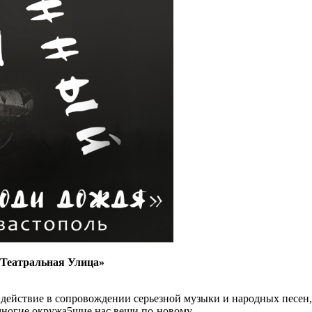
о «Театральная Улица»
ействие в сопровождении серьезной музыки и народных песен, 
а многие окружа5щие нас вещи по-новому.