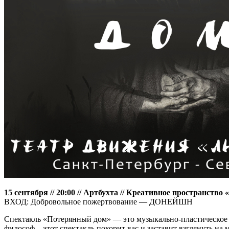
15 сентября // 20:00 // Артбухта // Креативное пространств
ВХОД: Добровольное пожертвование — ДОНЕЙШН
Спектакль «Потерянный дом» — это музыкально-пластическое д
философ – этот спектакль покорит вас и заставит взглянуть н