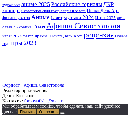
аниме 2025
Российские сериалы
ДКР
художники
концерт
Психо Дель Арт
Севастопольский театр оперы и балета
Аниме
музыка 2024
балет
Игры 2025
арт-
фильмы ужасов
Афиша Севастополя
отель "Украина"
9 мая
рецензия
игры 2024
театр драмы "Психо Дель Арт"
Новый
игры 2023
год
Форпост - Афиша Севастополя
Редактор приложения:
Денис Котляров
Контакты:
forpostafisha@mail.ru
Мы обрабатываем cookies, чтобы сделать наш сайт удобнее
для вас.
Принять
Отклонить