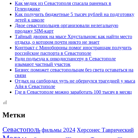
Как медик из Севастополя спасала раненых в
Геленджике
Как получить бюджетные 5 тысяч рублей на подготовку
детей к школе
Двое севастопольцев организовали нелегальную
продажу SIM-карт
Тайный дворик на мысе Хрустальном: как найти место
отдыха, о котором почти никто не знает
Контракт с Минобороны помог иностранцам получить
российские паспорта в Севастополе
Ради подъезда к онкодиспансеру в Севастополе
изымают частный участок
Бизнес поможет севастопольцам без света оставаться на
связи
Отдых на сапбордах чуть не обернулся трагедией у мыса
Айя в Севастополе
Где в Севастополе можно заработать 100 тысяч в месяц
Метки
Севастополь
фильмы 2024
Херсонес Таврический