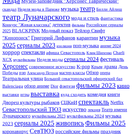
Мода
Музей-заповедник "Херсонес Таврический"
театр
музыка
скандал
Неделя моды в Париже
Билли Айлиш
театр Луначарского
мода и стиль
фантастика
детектив
Конкурс "Живая классика"
Российские сериалы
фильмы
BLACKPINK
Модный показ
Тейлор Свифт
2025
музыка
Григорий Лифанов
карантин
"Кинопоиск"
сериалы 2023
2025
поп-музыка
аниме 2024
изоляция
хоррор
спектакли
афиша Севастополь
Charli
Клим Шипенко
сериалы 2024
фестиваль
XCX
Неделя моды
мультфильмы
Херсонес
K-pop
драма
Крым
современное искусство
День
Обзор
Победы
рэп
мастер-классы
опера
Александр Петров
Театральная улица
Большой севастопольский офицерский бал
фильмы 2023
кино
обзор аниме
фэнтези
Balenciaga
Dior
выставка
комедия
книги
выставки
игры
куда сходить
спектакль
Дворец культуры рыбаков
СЦКиИ
Netflix
Севастопольский ТЮЗ
искусство
Театр имени
лекция
музыка
Луначарского
мультфильмы 2023
мультфильмы 2024
сериалы 2025
Фильмы 2025
живопись
2023
СевТЮЗ
российские фильмы
праздник
коронавирус