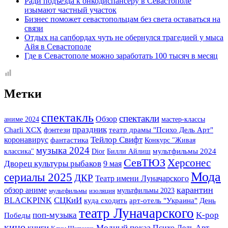
Ради подъезда к онкодиспансеру в Севастополе
изымают частный участок
Бизнес поможет севастопольцам без света оставаться на
связи
Отдых на сапбордах чуть не обернулся трагедией у мыса
Айя в Севастополе
Где в Севастополе можно заработать 100 тысяч в месяц
Метки
спектакль
спектакли
Обзор
аниме 2024
мастер-классы
праздник
фэнтези
Charli XCX
театр драмы "Психо Дель Арт"
Тейлор Свифт
коронавирус
фантастика
Конкурс "Живая
музыка 2024
классика"
Dior
Билли Айлиш
мультфильмы 2024
СевТЮЗ
Херсонес
Дворец культуры рыбаков
9 мая
Мода
сериалы 2025
ДКР
Театр имени Луначарского
карантин
обзор аниме
мультфильмы 2023
мультфильмы
изоляция
BLACKPINK
СЦКиИ
арт-отель "Украина"
куда сходить
День
театр Луначарского
K-pop
поп-музыка
Победы
кино
книги
Модный показ
Психо Дель Арт