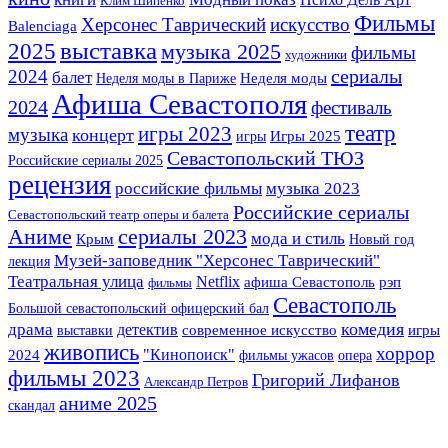
Клим Шипенко
Фильмы
Херсонес Таврический
искусство
Balenciaga
выставка
2025
музыка 2025
фильмы
художники
сериалы
2024
балет
Неделя моды в Париже
Неделя моды
Афиша Севастополя
2024
фестиваль
театр
игры 2023
музыка
концерт
Игры 2025
игры
Севастопольский ТЮЗ
Российские сериалы 2025
рецензия
музыка 2023
российские фильмы
Российские сериалы
Севастопольский театр оперы и балета
сериалы 2023
Аниме
мода и стиль
Крым
Новый год
Музей-заповедник "Херсонес Таврический"
лекция
Театральная улица
Netflix
афиша Севастополь
рэп
фильмы
Севастополь
Большой севастопольский офицерский бал
комедия
драма
детектив
выставки
современное искусство
игры
живопись
хоррор
"Кинопоиск"
2024
фильмы ужасов
опера
фильмы 2023
Григорий Лифанов
Александр Петров
аниме 2025
скандал