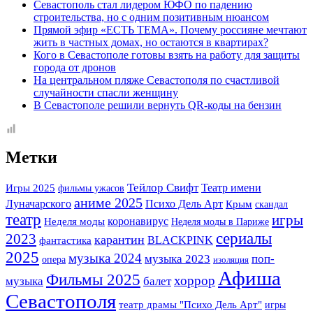
Севастополь стал лидером ЮФО по падению
строительства, но с одним позитивным нюансом
Прямой эфир «ЕСТЬ ТЕМА». Почему россияне мечтают
жить в частных домах, но остаются в квартирах?
Кого в Севастополе готовы взять на работу для защиты
города от дронов
На центральном пляже Севастополя по счастливой
случайности спасли женщину
В Севастополе решили вернуть QR-коды на бензин
Метки
Тейлор Свифт
Театр имени
Игры 2025
фильмы ужасов
аниме 2025
Луначарского
Психо Дель Арт
Крым
скандал
театр
игры
коронавирус
Неделя моды
Неделя моды в Париже
сериалы
2023
карантин
BLACKPINK
фантастика
2025
музыка 2024
музыка 2023
поп-
опера
изоляция
Афиша
Фильмы 2025
хоррор
музыка
балет
Севастополя
театр драмы "Психо Дель Арт"
игры