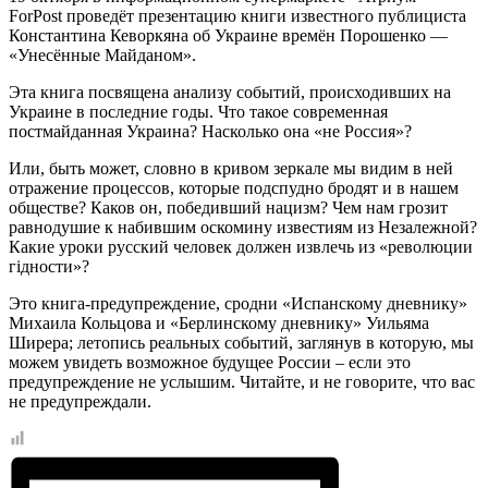
ForPost проведёт презентацию книги известного публициста
Константина Кеворкяна об Украине времён Порошенко —
«Унесённые Майданом».
Эта книга посвящена анализу событий, происходивших на
Украине в последние годы. Что такое современная
постмайданная Украина? Насколько она «не Россия»?
Или, быть может, словно в кривом зеркале мы видим в ней
отражение процессов, которые подспудно бродят и в нашем
обществе? Каков он, победивший нацизм? Чем нам грозит
равнодушие к набившим оскомину известиям из Незалежной?
Какие уроки русский человек должен извлечь из «революции
гiдности»?
Это книга-предупреждение, сродни «Испанскому дневнику»
Михаила Кольцова и «Берлинскому дневнику» Уильяма
Ширера; летопись реальных событий, заглянув в которую, мы
можем увидеть возможное будущее России – если это
предупреждение не услышим. Читайте, и не говорите, что вас
не предупреждали.