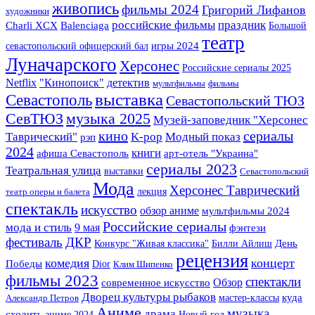
живопись
фильмы 2024
Григорий Лифанов
художники
российские фильмы
праздник
Charli XCX
Balenciaga
Большой
театр
севастопольский офицерский бал
игры 2024
Луначарского
Херсонес
Российские сериалы 2025
детектив
Netflix
"Кинопоиск"
мультфильмы
фильмы
выставка
Севастополь
Севастопольский ТЮЗ
СевТЮЗ
музыка 2025
Музей-заповедник "Херсонес
кино
сериалы
Таврический"
K-pop
Модный показ
рэп
2024
книги
арт-отель "Украина"
афиша Севастополь
сериалы 2023
Театральная улица
выставки
Севастопольский
Мода
Херсонес Таврический
лекция
театр оперы и балета
спектакль
искусство
обзор аниме
мультфильмы 2024
Российские сериалы
мода и стиль
9 мая
фэнтези
фестиваль
ДКР
Конкурс "Живая классика"
Билли Айлиш
День
рецензия
комедия
концерт
Победы
Dior
Клим Шипенко
фильмы 2023
спектакли
Обзор
современное искусство
Дворец культуры рыбаков
мастер-классы
куда
Александр Петров
Аниме
музыка
драма
сходить
аниме 2024
Новый год