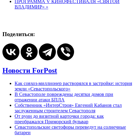
ПРОГРАММА V КИНОФЕСТИВАЛЯ «СВЯТОЙ
ВЛАДИМИР»
»
Поделиться:
Новости ForPost
Как совхоз-миллионер растворялся в застройке: история
земли «Севастопольского»
В Севастополе повреждены десятки домов при
отражении атаки БПЛА
Собственник «ИнтерСтроя» Евгений Кабанов стал
заслуженным строителем Севастополя
От руин до визитной карточки города: как
преображался Приморский бульвар
Севастопольские светофоры переведут на солнечные
батареи