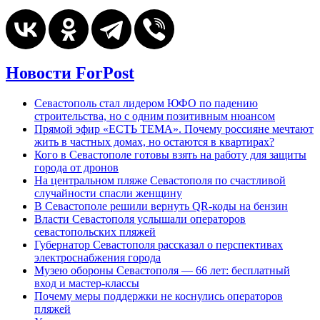
Новости ForPost
Севастополь стал лидером ЮФО по падению
строительства, но с одним позитивным нюансом
Прямой эфир «ЕСТЬ ТЕМА». Почему россияне мечтают
жить в частных домах, но остаются в квартирах?
Кого в Севастополе готовы взять на работу для защиты
города от дронов
На центральном пляже Севастополя по счастливой
случайности спасли женщину
В Севастополе решили вернуть QR-коды на бензин
Власти Севастополя услышали операторов
севастопольских пляжей
Губернатор Севастополя рассказал о перспективах
электроснабжения города
Музею обороны Севастополя — 66 лет: бесплатный
вход и мастер-классы
Почему меры поддержки не коснулись операторов
пляжей