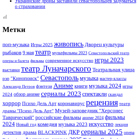
Украинские дроны заставили севастопольцев задуматься
о страховании
Метки
живопись
поп-музыка
Дворец культуры
Игры 2025
театр
рыбаков
9 мая
мультфильмы 2023
Севастопольский театр
игры 2023
современное искусство
оперы и балета
фильмы
театр Луначарского
Театральная улица
выставки
Севастополь
музыка
"Кинопоиск"
рэп
мастер-классы
Аниме
музыка 2024
книги
фэнтези
игры
Александр Петров
сериалы 2023
спектакли
обзор аниме
2024
скандал
рецензия
хоррор
Психо Дель Арт
коронавирус
театр
Музей-заповедник "Херсонес
драмы "Психо Дель Арт"
фильмы
Таврический"
российские фильмы
аниме 2024
2024
искусство
комедия
музыка 2023
Новый год
лекция
сериалы 2025
ДКР
детектив
драма
BLACKPINK
опера