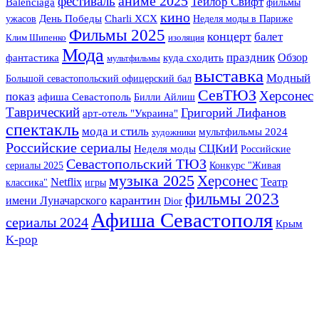
аниме 2025
фестиваль
Тейлор Свифт
Balenciaga
фильмы
кино
ужасов
День Победы
Charli XCX
Неделя моды в Париже
Фильмы 2025
концерт
балет
Клим Шипенко
изоляция
Мода
праздник
фантастика
Обзор
куда сходить
мультфильмы
выставка
Модный
Большой севастопольский офицерский бал
СевТЮЗ
Херсонес
показ
афиша Севастополь
Билли Айлиш
Таврический
Григорий Лифанов
арт-отель "Украина"
спектакль
мода и стиль
мультфильмы 2024
художники
Российские сериалы
СЦКиИ
Неделя моды
Российские
Севастопольский ТЮЗ
сериалы 2025
Конкурс "Живая
музыка 2025
Херсонес
Театр
Netflix
классика"
игры
фильмы 2023
карантин
имени Луначарского
Dior
Афиша Севастополя
сериалы 2024
Крым
K-pop