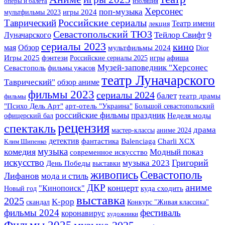
оперы и балета
изоляция
Херсонес
поп-музыка
мультфильмы 2023
игры 2024
Российские сериалы
Таврический
Театр имени
лекция
Севастопольский ТЮЗ
Луначарского
Тейлор Свифт
9
сериалы 2023
кино
мая
Обзор
мультфильмы 2024
Dior
Игры 2025
фэнтези
Российские сериалы 2025
игры
афиша
Музей-заповедник "Херсонес
Севастополь
фильмы ужасов
театр Луначарского
Таврический"
обзор аниме
фильмы 2023
сериалы 2024
балет
театр драмы
фильмы
арт-отель "Украина"
"Психо Дель Арт"
Большой севастопольский
российские фильмы
праздник
офицерский бал
Неделя моды
рецензия
спектакль
драма
мастер-классы
аниме 2024
детектив
фантастика
Balenciaga
Charli XCX
Клим Шипенко
музыка
комедия
Модный показ
современное искусство
искусство
музыка 2023
Григорий
День Победы
выставки
Севастополь
живопись
Лифанов
мода и стиль
аниме
ДКР
концерт
"Кинопоиск"
Новый год
куда сходить
выставка
2025
K-pop
скандал
Конкурс "Живая классика"
фильмы 2024
фестиваль
коронавирус
художники
Фильмы 2025