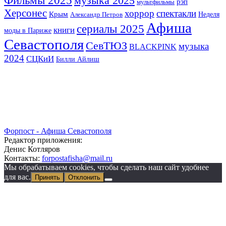
музыка 2025
рэп
мультфильмы
Херсонес
хоррор
спектакли
Крым
Неделя
Александр Петров
Афиша
сериалы 2025
книги
моды в Париже
Севастополя
СевТЮЗ
музыка
BLACKPINK
2024
СЦКиИ
Билли Айлиш
Форпост - Афиша Севастополя
Редактор приложения:
Денис Котляров
Контакты:
forpostafisha@mail.ru
Мы обрабатываем cookies, чтобы сделать наш сайт удобнее
для вас.
Принять
Отклонить