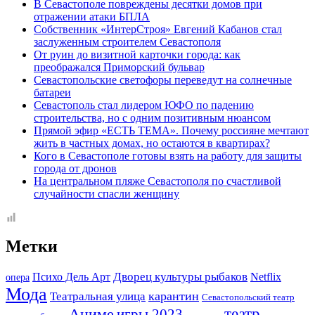
В Севастополе повреждены десятки домов при
отражении атаки БПЛА
Собственник «ИнтерСтроя» Евгений Кабанов стал
заслуженным строителем Севастополя
От руин до визитной карточки города: как
преображался Приморский бульвар
Севастопольские светофоры переведут на солнечные
батареи
Севастополь стал лидером ЮФО по падению
строительства, но с одним позитивным нюансом
Прямой эфир «ЕСТЬ ТЕМА». Почему россияне мечтают
жить в частных домах, но остаются в квартирах?
Кого в Севастополе готовы взять на работу для защиты
города от дронов
На центральном пляже Севастополя по счастливой
случайности спасли женщину
Метки
Дворец культуры рыбаков
Психо Дель Арт
Netflix
опера
Мода
Театральная улица
карантин
Севастопольский театр
театр
Аниме
игры 2023