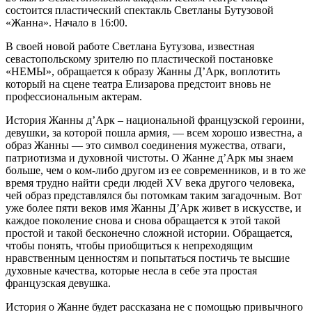
состоится пластический спектакль Светланы Бутузовой
«Жанна». Начало в 16:00.
В своей новой работе Светлана Бутузова, известная
севастопольскому зрителю по пластической постановке
«НЕМЫ», обращается к образу Жанны Д’Арк, воплотить
который на сцене театра Елизарова предстоит вновь не
профессиональным актерам.
История Жанны д’Арк – национальной французской героини,
девушки, за которой пошла армия, — всем хорошо известна, а
образ Жанны — это символ соединения мужества, отваги,
патриотизма и духовной чистоты. О Жанне д’Арк мы знаем
больше, чем о ком-либо другом из ее современников, и в то же
время трудно найти среди людей XV века другого человека,
чей образ представлялся бы потомкам таким загадочным. Вот
уже более пяти веков имя Жанны Д’Арк живет в искусстве, и
каждое поколение снова и снова обращается к этой такой
простой и такой бесконечно сложной истории. Обращается,
чтобы понять, чтобы приобщиться к непреходящим
нравственным ценностям и попытаться постичь те высшие
духовные качества, которые несла в себе эта простая
французская девушка.
История о Жанне будет рассказана не с помощью привычного