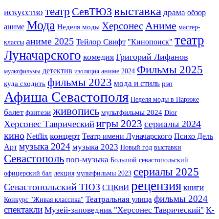
выставка
театр
СевТЮЗ
искусство
драма
обзор
Мода
Херсонес
Аниме
аниме
Неделя моды
мастер-
театр
аниме 2025
Тейлор Свифт
"Кинопоиск"
классы
Луначарского
комедия
Григорий Лифанов
Фильмы 2025
детектив
аниме 2024
мультфильмы
изоляция
фильмы 2023
мода и стиль
куда сходить
рэп
Афиша Севастополя
Неделя моды в Париже
живопись
балет
фэнтези
мультфильмы 2024
Dior
игры 2023
сериалы 2024
Херсонес Таврический
кино
концерт
Театр имени Луначарского
Netflix
Психо Дель
музыка 2024
музыка 2023
Арт
Новый год
выставки
Севастополь
поп-музыка
Большой севастопольский
сериалы 2025
офицерский бал
лекция
мультфильмы 2023
рецензия
Севастопольский ТЮЗ
СЦКиИ
книги
фильмы 2024
Театральная улица
Конкурс "Живая классика"
спектакли
Музей-заповедник "Херсонес Таврический"
K-