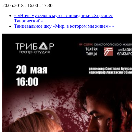
20.05.2018 - 16:00
-
17:30
«
«Ночь музеев» в музее-заповеднике «Херсонес
Таврический»
Танцевальное шоу «Мир, в котором мы живем»
»