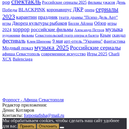
спектакль
pop
Российские сериалы 2025
фильмы ужасов
День
сериалы
ДКР
BLACKPINK
коронавирус
Победы
опера
2023
карантин
праздник
театр драмы "Психо Дель Арт"
Дворец культуры рыбаков
Обзор
игры
Билли Айлиш
игры
хоррор
музыка
российские фильмы
2024
Александр Петров
Крым
скандал
художники
фильмы
Севастопольский театр оперы и балета
фестиваль
9 мая
арт-отель "Украина"
фантастика
Клим Шипенко
музыка 2025
Российские сериалы
Модный показ
Игры 2025
афиша Севастополь
современное искусство
Charli
XCX
Balenciaga
Форпост - Афиша Севастополя
Редактор приложения:
Денис Котляров
Контакты:
forpostafisha@mail.ru
Мы обрабатываем cookies, чтобы сделать наш сайт удобнее
для вас.
Принять
Отклонить