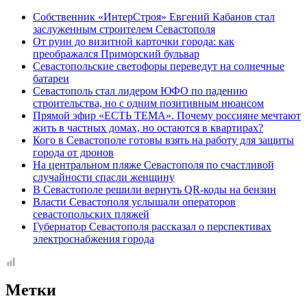
Собственник «ИнтерСтроя» Евгений Кабанов стал
заслуженным строителем Севастополя
От руин до визитной карточки города: как
преображался Приморский бульвар
Севастопольские светофоры переведут на солнечные
батареи
Севастополь стал лидером ЮФО по падению
строительства, но с одним позитивным нюансом
Прямой эфир «ЕСТЬ ТЕМА». Почему россияне мечтают
жить в частных домах, но остаются в квартирах?
Кого в Севастополе готовы взять на работу для защиты
города от дронов
На центральном пляже Севастополя по счастливой
случайности спасли женщину
В Севастополе решили вернуть QR-коды на бензин
Власти Севастополя услышали операторов
севастопольских пляжей
Губернатор Севастополя рассказал о перспективах
электроснабжения города
Метки