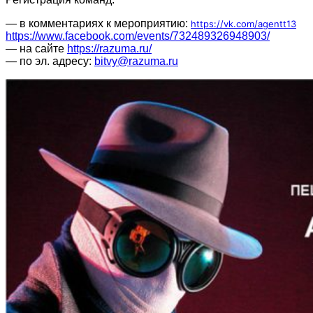
— в комментариях к мероприятию:
https://vk.com/agentt13
https://www.facebook.com/events/732489326948903/
— на сайте
https://razuma.ru/
— по эл. адресу:
bitvy@razuma.ru