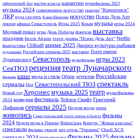
карантин
офицерский бал
мастер-классы
мультфильмы 2023
музыка 2024
"Кинопоиск"
современное искусство
скандал
искусство
ДКР
Психо Дель Арт
куда сходить
Клим Шипенко
музыка
Игры 2025
Крым
лекция
афиша Севастополь
игры 2024
выставка
Модный показ
фэнтези
игры
День Победы
праздник
Netflix
Билли Айлиш
театр драмы "Психо Дель Арт"
аниме 2025
СЦКиИ
Дворец культуры рыбаков
фантастика
Театр имени
Российские сериалы 2025
выставки
художники
Севастополь
игры 2023
Луначарского
мультфильмы
рецензия
театр Луначарского
СевТЮЗ
кино
Российские
мода и стиль
детектив
Обзор
фильмы
спектакль
сериалы
Севастопольский ТЮЗ
Dior
театр
Херсонес
музыка 2025
Новый год
мультфильмы
фестиваль
комедия
Григорий
Тейлор Свифт
2024
сериалы 2025
Лифанов
Неделя моды
опера
живопись
фильмы
Севастопольский театр оперы и балета
2024
Неделя моды в Париже
Balenciaga
Конкурс "Живая классика"
спектакли
арт-отель "Украина"
фильмы ужасов
Charli XCX
Фильмы 2025
фильмы
сериалы 2024
поп-музыка