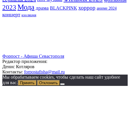
Мода
2023
хоррор
драма
BLACKPINK
аниме 2024
концерт
изоляция
Форпост - Афиша Севастополя
Редактор приложения:
Денис Котляров
Контакты:
forpostafisha@mail.ru
Мы обрабатываем cookies, чтобы сделать наш сайт удобнее
для вас.
Принять
Отклонить