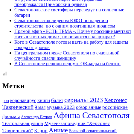
преображался Приморский бульвар
Севастопольские светофоры переведут на солнечные
батареи
Севастополь стал лидером ЮФО по падению
строительства, но с одним позитивным нюансом
Прямой эфир «ЕСТЬ ТЕМА». Почему россияне мечтают
жить в частных домах, но остаются в квартирах?
Кого в Севастополе готовы взять на работу для защиты
города от дронов
На центральном пляже Севастополя по счастливой
случайности спасли женщину
В Севастополе решили вернуть QR-коды на бензин
Метки
сериалы 2023
Херсонес
книги
балет
коронавирус
рэп
Таврический
музыка 2023
российские
9 мая
обзор аниме
Афиша Севастополя
фильмы
Александр Петров
Театральная улица
Музей-заповедник "Херсонес
Аниме
Таврический"
K-pop
Большой севастопольский