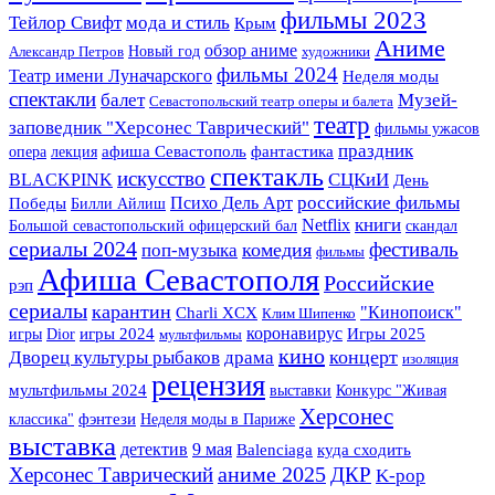
фильмы 2023
Тейлор Свифт
мода и стиль
Крым
Аниме
обзор аниме
Новый год
Александр Петров
художники
фильмы 2024
Театр имени Луначарского
Неделя моды
спектакли
Музей-
балет
Севастопольский театр оперы и балета
театр
заповедник "Херсонес Таврический"
фильмы ужасов
праздник
фантастика
опера
лекция
афиша Севастополь
спектакль
искусство
BLACKPINK
СЦКиИ
День
российские фильмы
Психо Дель Арт
Победы
Билли Айлиш
книги
Netflix
Большой севастопольский офицерский бал
скандал
сериалы 2024
фестиваль
комедия
поп-музыка
фильмы
Афиша Севастополя
Российские
рэп
сериалы
карантин
"Кинопоиск"
Charli XCX
Клим Шипенко
коронавирус
Игры 2025
игры
Dior
игры 2024
мультфильмы
кино
концерт
Дворец культуры рыбаков
драма
изоляция
рецензия
мультфильмы 2024
выставки
Конкурс "Живая
Херсонес
фэнтези
классика"
Неделя моды в Париже
выставка
детектив
9 мая
Balenciaga
куда сходить
аниме 2025
Херсонес Таврический
ДКР
K-pop