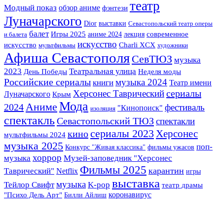
театр
Модный показ
обзор аниме
фэнтези
Луначарского
Dior
выставки
Севастопольский театр оперы
балет
Игры 2025
аниме 2024
лекция
современное
и балета
искусство
искусство
Charli XCX
мультфильмы
художники
Афиша Севастополя
СевТЮЗ
музыка
2023
Театральная улица
День Победы
Неделя моды
Российские сериалы
музыка 2024
книги
Театр имени
сериалы
Херсонес Таврический
Луначарского
Крым
Мода
Аниме
2024
фестиваль
"Кинопоиск"
изоляция
спектакль
Севастопольский ТЮЗ
спектакли
сериалы 2023
Херсонес
кино
мультфильмы 2024
музыка 2025
поп-
Конкурс "Живая классика"
фильмы ужасов
хоррор
Музей-заповедник "Херсонес
музыка
Фильмы 2025
Таврический"
карантин
Netflix
игры
выставка
музыка
K-pop
Тейлор Свифт
театр драмы
коронавирус
"Психо Дель Арт"
Билли Айлиш