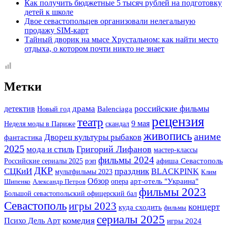
Как получить бюджетные 5 тысяч рублей на подготовку
детей к школе
Двое севастопольцев организовали нелегальную
продажу SIM-карт
Тайный дворик на мысе Хрустальном: как найти место
отдыха, о котором почти никто не знает
Метки
детектив
драма
российские фильмы
Новый год
Balenciaga
рецензия
театр
9 мая
Неделя моды в Париже
скандал
живопись
аниме
Дворец культуры рыбаков
фантастика
2025
Григорий Лифанов
мода и стиль
мастер-классы
фильмы 2024
Российские сериалы 2025
рэп
афиша Севастополь
ДКР
СЦКиИ
праздник
BLACKPINK
мультфильмы 2023
Клим
Обзор
арт-отель "Украина"
опера
Шипенко
Александр Петров
фильмы 2023
Большой севастопольский офицерский бал
Севастополь
игры 2023
концерт
куда сходить
фильмы
сериалы 2025
комедия
Психо Дель Арт
игры 2024