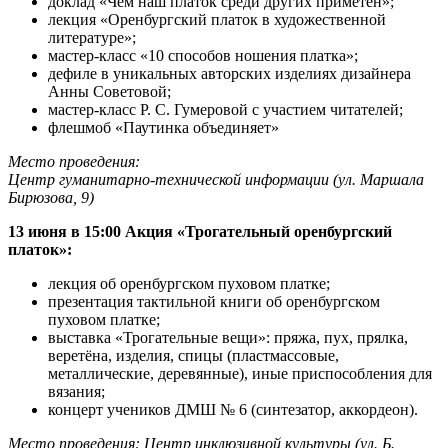
доклад «Чем наш платок среди других приметен»;
лекция «Оренбургский платок в художественной
литературе»;
мастер-класс «10 способов ношения платка»;
дефиле в уникальных авторских изделиях дизайнера
Анны Советовой;
мастер-класс Р. С. Гумеровой с участием читателей;
флешмоб «Паутинка объединяет»
Место проведения:
Центр гуманитарно-технической информации (ул. Маршала
Бирюзова, 9)
13 июня
в 15:00
Акция «Трогательный оренбургский
платок»:
лекция об оренбургском пуховом платке;
презентация тактильной книги об оренбургском
пуховом платке;
выставка «Трогательные вещи»: пряжа, пух, прялка,
веретёна, изделия, спицы (пластмассовые,
металлические, деревянные), иные приспособления для
вязания;
концерт учеников ДМШ № 6 (синтезатор, аккордеон).
Место проведения:
Центр инклюзивной культуры (ул. Б.