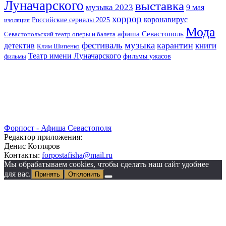
Луначарского
выставка
музыка 2023
9 мая
хоррор
коронавирус
Российские сериалы 2025
изоляция
Мода
афиша Севастополь
Севастопольский театр оперы и балета
фестиваль
музыка
карантин
детектив
книги
Клим Шипенко
Театр имени Луначарского
фильмы ужасов
фильмы
Форпост - Афиша Севастополя
Редактор приложения:
Денис Котляров
Контакты:
forpostafisha@mail.ru
Мы обрабатываем cookies, чтобы сделать наш сайт удобнее
для вас.
Принять
Отклонить