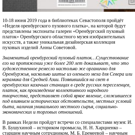
10-18 июня 2019 года в библиотеках Севастополя пройдёт
«Неделя оренбургского пухового платка», на которой будут
представлены экспонаты галереи «Оренбургский пуховый
платок» Оренбургского областного музея изобразительных
искусств, а также уникальная дизайнерская коллекция
пуховых изделий Анны Советовой.
Знаменитый оренбургский пуховый платок…Существование
его на протяжении уже более 200 лет доказывает, что это
художественное ремесло настолько же органично для
Оренбуржья, насколько шитье из оленьего меха для Севера или
керамика для Средней Азии. Появившийся на свет в
оренбургских казачьих станицах в среде русских переселенцев,
платок, как произведение коллективного народного
творчества, представляет собой яркое явление, сложившееся
под влиянием исторических обстоятельств, местных условий
быта, наличия уникального местного сырья, социально-
экономических и торговых отношений.
В рамках Недели пройдут встречи со специалистами музея: И.
В. Бушухиной – историком промысла, Н. Н. Харциенко –
старшим научным сотрудником, М. Б. Еремеевой – научным