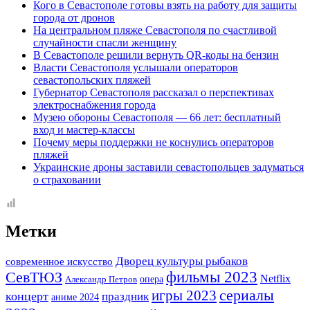
Кого в Севастополе готовы взять на работу для защиты
города от дронов
На центральном пляже Севастополя по счастливой
случайности спасли женщину
В Севастополе решили вернуть QR-коды на бензин
Власти Севастополя услышали операторов
севастопольских пляжей
Губернатор Севастополя рассказал о перспективах
электроснабжения города
Музею обороны Севастополя — 66 лет: бесплатный
вход и мастер-классы
Почему меры поддержки не коснулись операторов
пляжей
Украинские дроны заставили севастопольцев задуматься
о страховании
Метки
Дворец культуры рыбаков
современное искусство
СевТЮЗ
фильмы 2023
Netflix
опера
Александр Петров
сериалы
игры 2023
концерт
праздник
аниме 2024