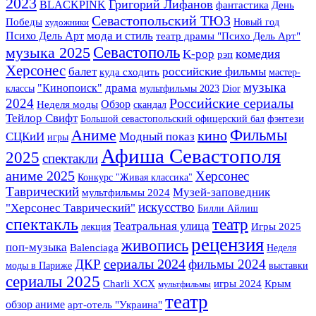
2023
Григорий Лифанов
BLACKPINK
фантастика
День
Севастопольский ТЮЗ
Победы
Новый год
художники
мода и стиль
Психо Дель Арт
театр драмы "Психо Дель Арт"
Севастополь
музыка 2025
K-pop
комедия
рэп
Херсонес
балет
российские фильмы
куда сходить
мастер-
музыка
драма
"Кинопоиск"
классы
мультфильмы 2023
Dior
Российские сериалы
2024
Обзор
Неделя моды
скандал
Тейлор Свифт
фэнтези
Большой севастопольский офицерский бал
Фильмы
Аниме
кино
СЦКиИ
Модный показ
игры
Афиша Севастополя
2025
спектакли
аниме 2025
Херсонес
Конкурс "Живая классика"
Таврический
Музей-заповедник
мультфильмы 2024
искусство
"Херсонес Таврический"
Билли Айлиш
спектакль
театр
Театральная улица
Игры 2025
лекция
рецензия
живопись
поп-музыка
Balenciaga
Неделя
сериалы 2024
фильмы 2024
ДКР
моды в Париже
выставки
сериалы 2025
Крым
Charli XCX
игры 2024
мультфильмы
театр
обзор аниме
арт-отель "Украина"