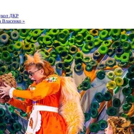
кол ДКР
 Власенко
»