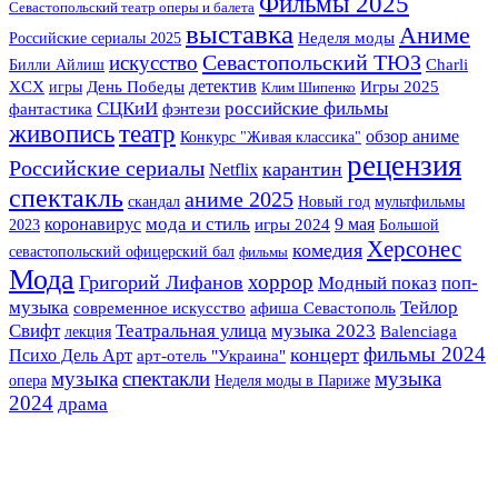
Фильмы 2025
Севастопольский театр оперы и балета
выставка
Аниме
Российские сериалы 2025
Неделя моды
Севастопольский ТЮЗ
искусство
Билли Айлиш
Charli
детектив
Игры 2025
XCX
игры
День Победы
Клим Шипенко
СЦКиИ
российские фильмы
фантастика
фэнтези
живопись
театр
обзор аниме
Конкурс "Живая классика"
рецензия
Российские сериалы
карантин
Netflix
спектакль
аниме 2025
скандал
Новый год
мультфильмы
мода и стиль
коронавирус
9 мая
2023
игры 2024
Большой
Херсонес
комедия
севастопольский офицерский бал
фильмы
Мода
хоррор
Григорий Лифанов
Модный показ
поп-
музыка
Тейлор
современное искусство
афиша Севастополь
Театральная улица
музыка 2023
Свифт
лекция
Balenciaga
фильмы 2024
концерт
Психо Дель Арт
арт-отель "Украина"
музыка
спектакли
музыка
опера
Неделя моды в Париже
2024
драма