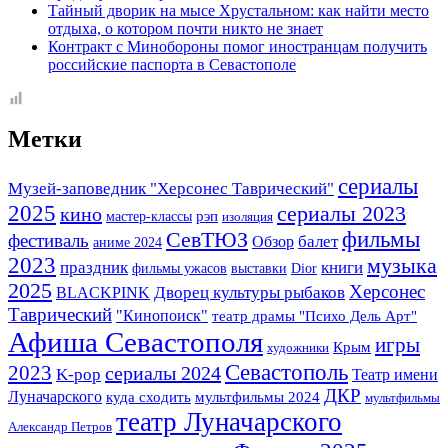
Тайный дворик на мысе Хрустальном: как найти место
отдыха, о котором почти никто не знает
Контракт с Минобороны помог иностранцам получить
российские паспорта в Севастополе
Метки
сериалы
Музей-заповедник "Херсонес Таврический"
2025
сериалы 2023
кино
мастер-классы
рэп
изоляция
СевТЮЗ
фильмы
фестиваль
балет
Обзор
аниме 2024
2023
музыка
праздник
книги
фильмы ужасов
выставки
Dior
2025
Херсонес
BLACKPINK
Дворец культуры рыбаков
Таврический
"Кинопоиск"
театр драмы "Психо Дель Арт"
Афиша Севастополя
игры
Крым
художники
Севастополь
2023
сериалы 2024
K-pop
Театр имени
ДКР
Луначарского
куда сходить
мультфильмы 2024
мультфильмы
театр Луначарского
Александр Петров