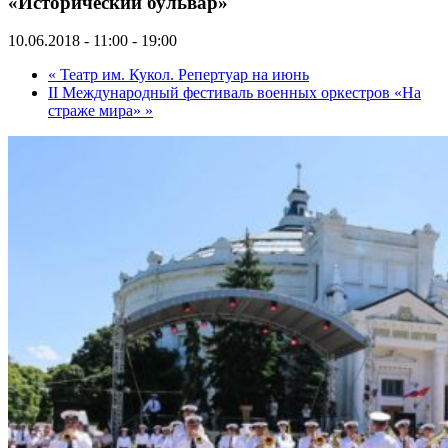
«Исторический бульвар»
10.06.2018 - 11:00
-
19:00
«
Театр им. Кукол. Репертуар на июнь
II Международный фестиваль военных оркестров «На
страже мира»
»