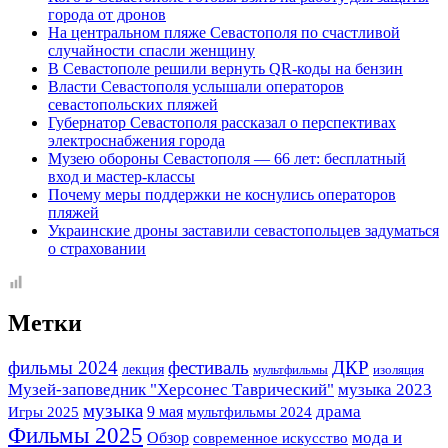
города от дронов
На центральном пляже Севастополя по счастливой
случайности спасли женщину
В Севастополе решили вернуть QR-коды на бензин
Власти Севастополя услышали операторов
севастопольских пляжей
Губернатор Севастополя рассказал о перспективах
электроснабжения города
Музею обороны Севастополя — 66 лет: бесплатный
вход и мастер-классы
Почему меры поддержки не коснулись операторов
пляжей
Украинские дроны заставили севастопольцев задуматься
о страховании
Метки
фильмы 2024
фестиваль
ДКР
лекция
мультфильмы
изоляция
Музей-заповедник "Херсонес Таврический"
музыка 2023
музыка
драма
Игры 2025
9 мая
мультфильмы 2024
Фильмы 2025
мода и
Обзор
современное искусство