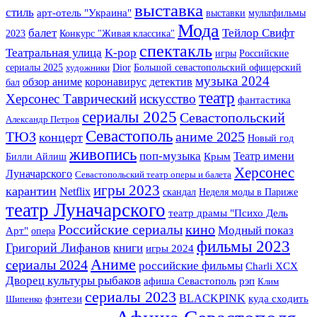
выставка
стиль
арт-отель "Украина"
выставки
мультфильмы
Мода
балет
Тейлор Свифт
2023
Конкурс "Живая классика"
спектакль
Театральная улица
K-pop
игры
Российские
сериалы 2025
Dior
Большой севастопольский офицерский
художники
музыка 2024
детектив
обзор аниме
коронавирус
бал
театр
Херсонес Таврический
искусство
фантастика
сериалы 2025
Севастопольский
Александр Петров
Севастополь
ТЮЗ
аниме 2025
концерт
Новый год
живопись
поп-музыка
Театр имени
Крым
Билли Айлиш
Херсонес
Луначарского
Севастопольский театр оперы и балета
игры 2023
карантин
Netflix
скандал
Неделя моды в Париже
театр Луначарского
театр драмы "Психо Дель
Российские сериалы
кино
Модный показ
Арт"
опера
фильмы 2023
Григорий Лифанов
книги
игры 2024
Аниме
сериалы 2024
российские фильмы
Charli XCX
Дворец культуры рыбаков
афиша Севастополь
рэп
Клим
сериалы 2023
BLACKPINK
фэнтези
куда сходить
Шипенко