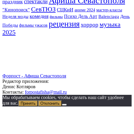
Афиша Севастополя
спектакли
праздник
СевТЮЗ
СЦКиИ
"Кинопоиск"
аниме 2024
мастер-классы
комедия
Психо Дель Арт
Неделя моды
Balenciaga
День
фильмы
рецензия
музыка
хоррор
Победы
фильмы ужасов
2025
Форпост - Афиша Севастополя
Редактор приложения:
Денис Котляров
Контакты:
forpostafisha@mail.ru
Мы обрабатываем cookies, чтобы сделать наш сайт удобнее
для вас.
Принять
Отклонить