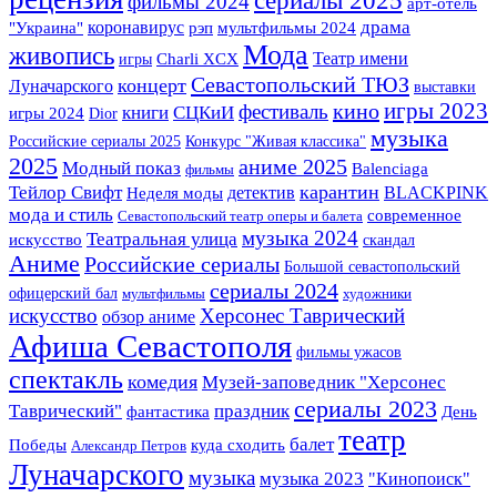
фильмы 2024
арт-отель
драма
"Украина"
коронавирус
рэп
мультфильмы 2024
Мода
живопись
Театр имени
игры
Charli XCX
Севастопольский ТЮЗ
концерт
Луначарского
выставки
игры 2023
кино
фестиваль
книги
СЦКиИ
игры 2024
Dior
музыка
Российские сериалы 2025
Конкурс "Живая классика"
2025
аниме 2025
Модный показ
Balenciaga
фильмы
карантин
Тейлор Свифт
детектив
BLACKPINK
Неделя моды
мода и стиль
современное
Севастопольский театр оперы и балета
музыка 2024
Театральная улица
искусство
скандал
Аниме
Российские сериалы
Большой севастопольский
сериалы 2024
офицерский бал
мультфильмы
художники
искусство
Херсонес Таврический
обзор аниме
Афиша Севастополя
фильмы ужасов
спектакль
комедия
Музей-заповедник "Херсонес
сериалы 2023
Таврический"
праздник
фантастика
День
театр
балет
Победы
куда сходить
Александр Петров
Луначарского
музыка
музыка 2023
"Кинопоиск"