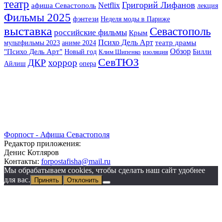
театр
Григорий Лифанов
Netflix
афиша Севастополь
лекция
Фильмы 2025
фэнтези
Неделя моды в Париже
выставка
Севастополь
российские фильмы
Крым
Психо Дель Арт
мультфильмы 2023
аниме 2024
театр драмы
Обзор
"Психо Дель Арт"
Новый год
Билли
Клим Шипенко
изоляция
СевТЮЗ
хоррор
ДКР
Айлиш
опера
Форпост - Афиша Севастополя
Редактор приложения:
Денис Котляров
Контакты:
forpostafisha@mail.ru
Мы обрабатываем cookies, чтобы сделать наш сайт удобнее
для вас.
Принять
Отклонить