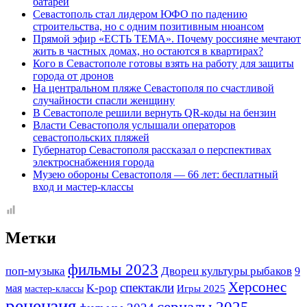
батареи
Севастополь стал лидером ЮФО по падению
строительства, но с одним позитивным нюансом
Прямой эфир «ЕСТЬ ТЕМА». Почему россияне мечтают
жить в частных домах, но остаются в квартирах?
Кого в Севастополе готовы взять на работу для защиты
города от дронов
На центральном пляже Севастополя по счастливой
случайности спасли женщину
В Севастополе решили вернуть QR-коды на бензин
Власти Севастополя услышали операторов
севастопольских пляжей
Губернатор Севастополя рассказал о перспективах
электроснабжения города
Музею обороны Севастополя — 66 лет: бесплатный
вход и мастер-классы
Метки
фильмы 2023
поп-музыка
Дворец культуры рыбаков
9
Херсонес
спектакли
K-pop
мая
Игры 2025
мастер-классы
рецензия
сериалы 2025