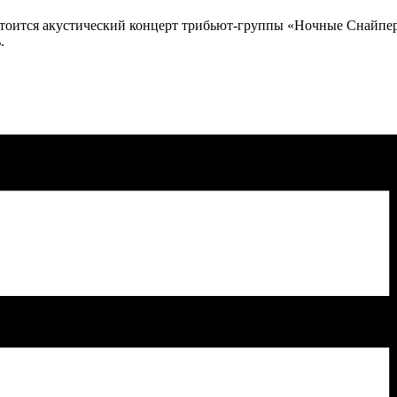
состоится акустический концерт трибьют-группы «Ночные Снайпер
.