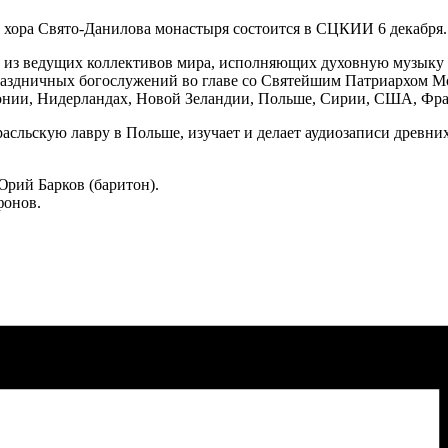
хора Свято-Данилова монастыря состоится в СЦКИИ 6 декабря. 
из ведущих коллективов мира, исполняющих духовную музыку и
аздничных богослужений во главе со Святейшим Патриархом Мо
онии, Нидерландах, Новой Зеландии, Польше, Сирии, США, Фра
асльскую лавру в Польше, изучает и делает аудиозаписи древни
Юрий Барков (баритон).
фонов.