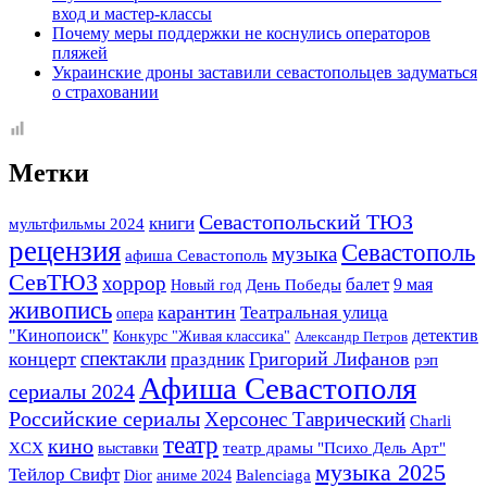
вход и мастер-классы
Почему меры поддержки не коснулись операторов
пляжей
Украинские дроны заставили севастопольцев задуматься
о страховании
Метки
Севастопольский ТЮЗ
книги
мультфильмы 2024
рецензия
Севастополь
музыка
афиша Севастополь
СевТЮЗ
хоррор
балет
9 мая
Новый год
День Победы
живопись
карантин
Театральная улица
опера
детектив
"Кинопоиск"
Конкурс "Живая классика"
Александр Петров
спектакли
концерт
Григорий Лифанов
праздник
рэп
Афиша Севастополя
сериалы 2024
Российские сериалы
Херсонес Таврический
Charli
театр
кино
XCX
выставки
театр драмы "Психо Дель Арт"
музыка 2025
Тейлор Свифт
Dior
аниме 2024
Balenciaga