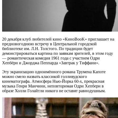
20 декабря клуб любителей кино «КиноBooK» приглашает на
предновогоднюю встречу в Центральной городской
библиотеке им. Л.Н. Толстого. По традиции будет
демонстрироваться картина по заявкам зрителей, в этом году
— романтическая комедия 1961 года с участием Одри
Хепбёрн и Джорджа Пеппарда «Завтрак у Тиффани».
Эту экранизацию одноимённого романа Трумена Капоте
можно смело назвать классикой голливудского
кинематографа. Атмосфера Нью-Йорка 60-х, прекрасная
музыка Генри Манчини, неповторимая Одри Хепберн в
образе Холли Голайтли никого не оставят равнодушным.