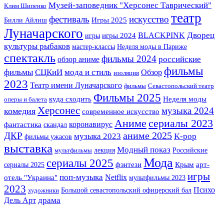
Музей-заповедник "Херсонес Таврический"
Клим Шипенко
театр
фестиваль
искусство
Игры 2025
Билли Айлиш
Луначарского
BLACKPINK
Дворец
игры
игры 2024
культуры рыбаков
мастер-классы
Неделя моды в Париже
спектакль
фильмы 2024
российские
обзор аниме
фильмы
фильмы
СЦКиИ
мода и стиль
Обзор
изоляция
2023
Театр имени Луначарского
фильмы
Севастопольский театр
Фильмы 2025
куда сходить
Неделя моды
оперы и балета
Херсонес
музыка 2024
комедия
современное искусство
сериалы 2023
Аниме
фантастика
коронавирус
скандал
аниме 2025
ДКР
музыка 2023
K-pop
фильмы ужасов
выставка
Модный показ
лекция
Российские
мультфильмы
Мода
сериалы 2025
фэнтези
Крым
арт-
сериалы 2025
игры
поп-музыка
отель "Украина"
Netflix
мультфильмы 2023
2023
Психо
Большой севастопольский офицерский бал
художники
драма
Дель Арт