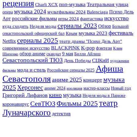
рецензия
Театральная улица
поп-музыка
Charli XCX
музыка 2024
Психо Дель
опера
мультфильмы 2024
Balenciaga
искусство
российские фильмы
Арт
фантастика
игры 2024
сериалы 2023
Обзор
куда сходить
Неделя моды
Большой
фестиваль
музыка 2023
Крым
севастопольский офицерский бал
сериалы 2025
Netflix
театр драмы "Психо Дель Арт"
K-pop
BLACKPINK
фэнтези
современное искусство
Клим
обзор аниме
9 мая
скандал
Билли Айлиш
Шипенко
Севастопольский ТЮЗ
СЦКиИ
День Победы
художники
Афиша
мода и стиль
Российские сериалы 2025
фильмы
Севастополя
музыка
аниме 2025
концерт
2025
Херсонес
аниме 2024
мастер-классы
Новый год
изоляция
кино
музыка
Григорий Лифанов
Неделя моды в Париже
театр
Фильмы 2025
СевТЮЗ
коронавирус
Луначарского
детектив