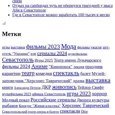
связи
Отдых на сапбордах чуть не обернулся трагедией у мыса
Айя в Севастополе
Где в Севастополе можно заработать 100 тысяч в месяц
Метки
Мода
фильмы 2023
арт-
игры
выставки
фильмы ужасов
сериалы 2024
отель "Украина"
рэп
мультфильмы
Севастополь
Театр имени Луначарского
Игры 2025
Аниме
фильмы 2024
праздник
"Кинопоиск"
лекция
спектакль
театр
карантин
комедия
Музей-
балет
выставка
заповедник "Херсонес Таврический"
драма
живопись
ДКР
книги
Тейлор Свифт
Александр Петров
игры 2023
хоррор
мультфильмы 2023
афиша Севастополь
Российские сериалы
Модный показ
Дворец культуры
Херсонес Таврический
рыбаков
Конкурс "Живая классика"
спектакли
Dior
Севастопольский театр оперы и балета