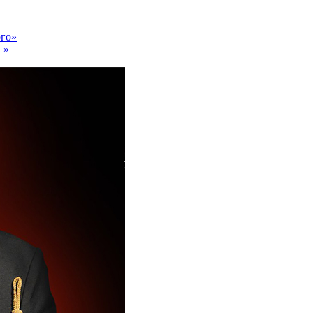
го»
»
»