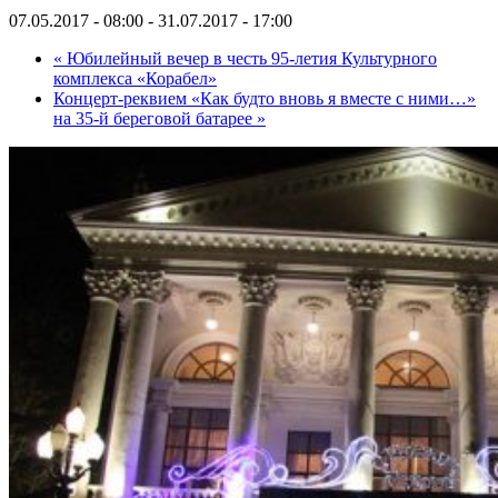
07.05.2017 - 08:00
-
31.07.2017 - 17:00
«
Юбилейный вечер в честь 95-летия Культурного
комплекса «Корабел»
Концерт-реквием «Как будто вновь я вместе с ними…»
на 35-й береговой батарее
»