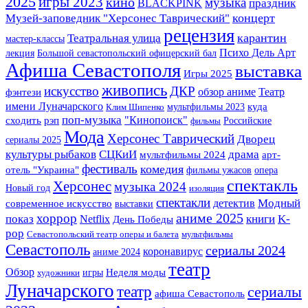
2025
игры 2023
кино
музыка
BLACKPINK
праздник
Музей-заповедник "Херсонес Таврический"
концерт
рецензия
Театральная улица
карантин
мастер-классы
Психо Дель Арт
лекция
Большой севастопольский офицерский бал
Афиша Севастополя
выставка
Игры 2025
живопись
искусство
ДКР
Театр
фэнтези
обзор аниме
имени Луначарского
мультфильмы 2023
куда
Клим Шипенко
поп-музыка
"Кинопоиск"
сходить
рэп
Российские
фильмы
Мода
Херсонес Таврический
Дворец
сериалы 2025
культуры рыбаков
СЦКиИ
драма
арт-
мультфильмы 2024
фестиваль
комедия
отель "Украина"
фильмы ужасов
опера
спектакль
Херсонес
музыка 2024
Новый год
изоляция
спектакли
детектив
Модный
современное искусство
выставки
аниме 2025
хоррор
K-
показ
книги
Netflix
День Победы
pop
Севастопольский театр оперы и балета
мультфильмы
Севастополь
сериалы 2024
коронавирус
аниме 2024
театр
Обзор
игры
Неделя моды
художники
Луначарского
театр
сериалы
афиша Севастополь