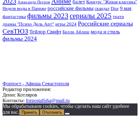
2023
Аниме
балет
Конкурс "Живая классика"
Александр Петров
российские фильмы
9 мая
Неделя моды в Париже
скандал
Dior
сериалы 2025
фильмы 2023
фантастика
театр
Российские сериалы
драмы "Психо Дель Арт"
игры 2024
СевТЮЗ
Тейлор Свифт
мода и стиль
Билли Айлиш
фильмы 2024
Форпост - Афиша Севастополя
Редактор приложения:
Денис Котляров
Контакты:
forpostafisha@mail.ru
Мы обрабатываем cookies, чтобы сделать наш сайт удобнее
для вас.
Принять
Отклонить