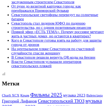
заслуженным строителем Севастополя
От руин до визитной карточки города: как
преображался Приморский бульвар
Севастопольские светофоры переведут на солнечные
батареи
Севастополь стал лидером ЮФО по падению
строительства, но с одним позитивным нюансом
Прямой эфир «ЕСТЬ ТЕМА». Почему россияне мечтают
жить в частных домах, но остаются в квартирах?
Кого в Севастополе готовы взять на работу для защиты
города от дронов
На центральном пляже Севастополя по счастливой
случайности спасли женщину
В Севастополе решили вернуть QR-коды на бензин
Власти Севастополя услышали операторов
севастопольских пляжей
Метки
Фильмы 2025
музыка 2023
Крым
Charli XCX
Balenciaga
музыка
Севастопольский ТЮЗ
Григорий Лифанов